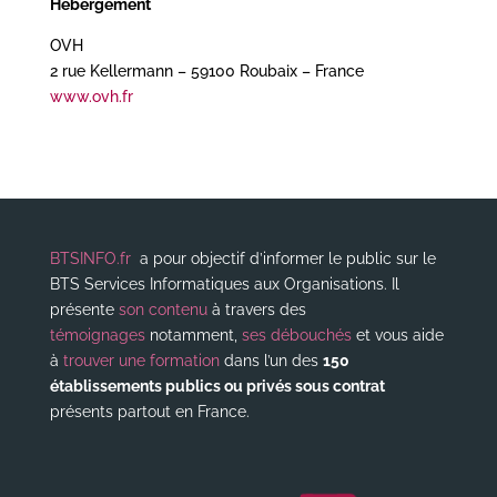
Hébergement
OVH
2 rue Kellermann – 59100 Roubaix – France
www.ovh.fr
BTSINFO.fr
a pour objectif d’informer le public sur le
BTS Services Informatiques aux Organisations. Il
présente
son contenu
à travers des
témoignages
notamment,
ses débouchés
et vous aide
à
trouver une formation
dans l’un des
150
établissements publics ou privés sous contrat
présents partout en France.