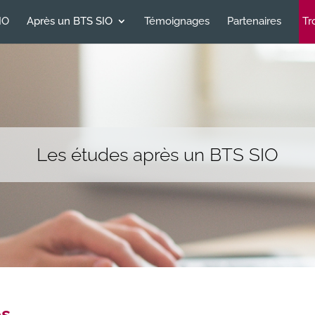
IO
Après un BTS SIO
Témoignages
Partenaires
Tr
Les études après un BTS SIO
es