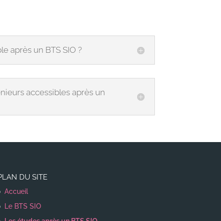
le après un BTS SIO ?
énieurs accessibles après un
PLAN DU SITE
Accueil
Le BTS SIO