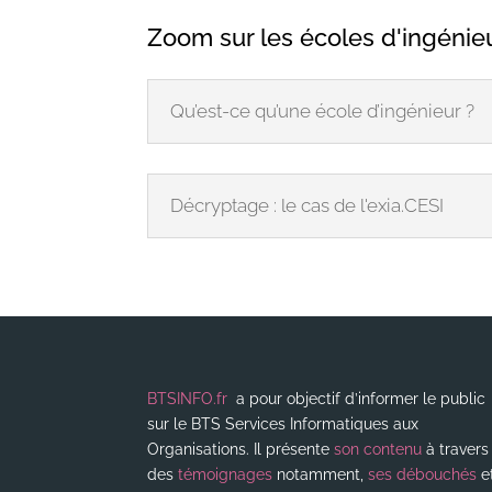
Zoom sur les écoles d'ingénie
Qu’est-ce qu’une école d’ingénieur ?
Décryptage : le cas de l'exia.CESI
BTSINFO.fr
a pour objectif d’informer le public
sur le BTS Services Informatiques aux
Organisations. Il présente
son contenu
à travers
des
témoignages
notamment,
ses débouchés
e