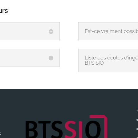
urs
Est-ce vraiment possib
Liste des écoles d’ing
BTS SIO
t