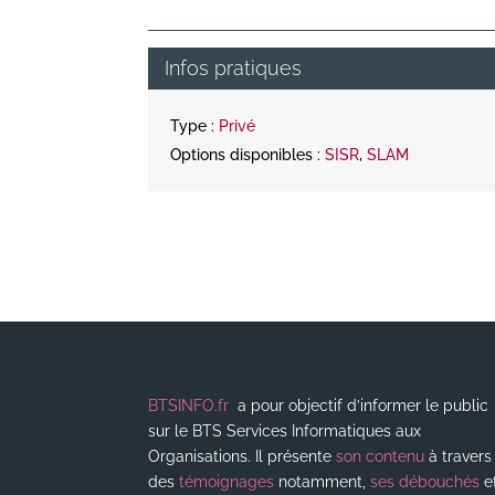
Infos pratiques
Type :
Privé
Options disponibles :
SISR
,
SLAM
BTSINFO.fr
a pour objectif d’informer le public
sur le BTS Services Informatiques aux
Organisations. Il présente
son contenu
à travers
des
témoignages
notamment,
ses débouchés
e