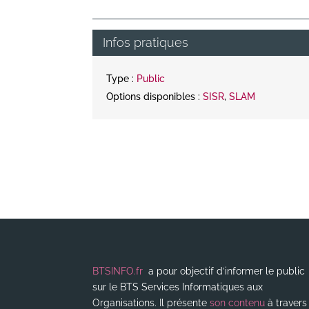
Infos pratiques
Type :
Public
Options disponibles :
SISR
,
SLAM
BTSINFO.fr
a pour objectif d’informer le public
sur le BTS Services Informatiques aux
Organisations. Il présente
son contenu
à travers