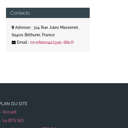
Contacts :
Adresse : 314 Rue Jules Massenet,
62400 Béthune, France
Email :
ce.0620042J@ac-lille.fr
PLAN DU SITE
Accueil
Le BTS SIO