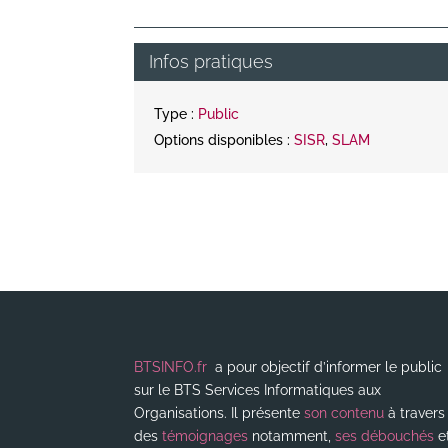
Infos pratiques
Type :
Public
Options disponibles :
SISR
,
SLAM
BTSINFO.fr
a pour objectif d’informer le public
sur le BTS Services Informatiques aux
Organisations. Il présente
son contenu
à travers
des
témoignages
notamment,
ses débouchés
e